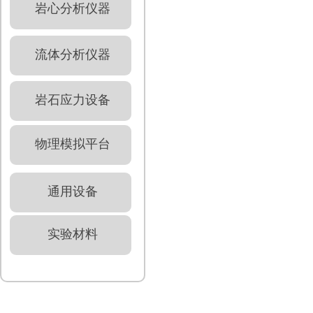
岩心分析仪器
流体分析仪器
岩石应力设备
物理模拟平台
通用设备
实验材料